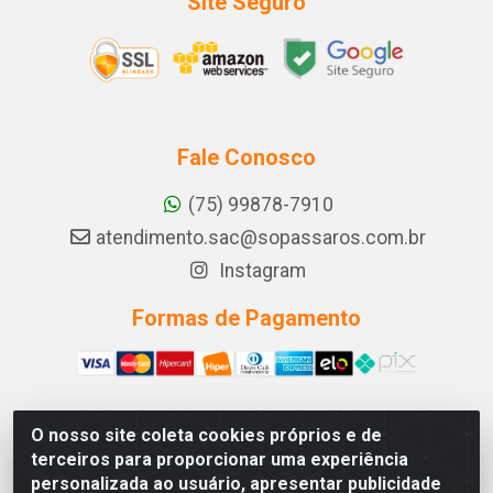
Site Seguro
Fale Conosco
(75) 99878-7910
atendimento.sac@sopassaros.com.br
Instagram
Formas de Pagamento
O nosso site coleta cookies próprios e de
A PINA DOS SANTOS DELEZZOTTE LTDA - RODOVIA BA 233,
terceiros para proporcionar uma experiência
27 - ZONA RURAL, ITABERABA/BA - CEP 46.880-000 - CNPJ
personalizada ao usuário, apresentar publicidade