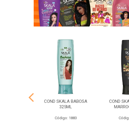
A MAIS LISOS
COND SKALA BABOSA
COND SK
25ML
325ML
MARRO
o: 1801
Código: 1883
Códig