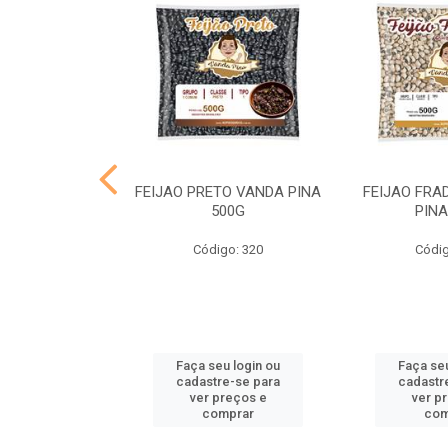
TO VANDA PINA
FEIJAO PRETO VANDA PINA
FEIJAO FRA
1KG
500G
PINA
o: 4069
Código: 320
Códig
u login ou
Faça seu login ou
Faça seu
e-se para
cadastre-se para
cadastr
reços e
ver preços e
ver p
mprar
comprar
com