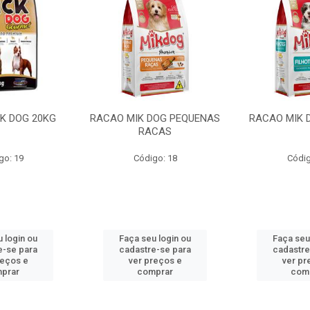
K DOG 20KG
RACAO MIK DOG PEQUENAS
RACAO MIK 
RACAS
go: 19
Código: 18
Códig
 login ou
Faça seu login ou
Faça seu
e-se para
cadastre-se para
cadastre
reços e
ver preços e
ver pr
prar
comprar
com