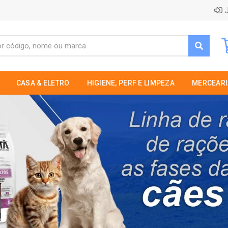
J
CASA & ELETRO
HIGIENE, PERF E LIMPEZA
MERCEARI