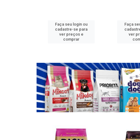
u login ou
Faça seu login ou
Faça seu
e-se para
cadastre-se para
cadastr
reços e
ver preços e
ver p
mprar
comprar
com