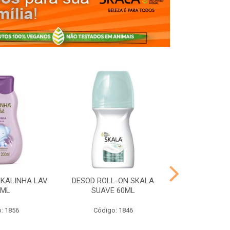
SKALINHA LAV
DESOD ROLL-ON SKALA
DESOD ROLL
0ML
SUAVE 60ML
ROSAS AMEN
: 1856
Código: 1846
Código