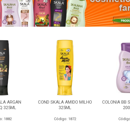
ALA ARGAN
COND SKALA AMIDO MILHO
COLONIA BB 
Q 325ML
325ML
20
o: 1882
Código: 1872
Código