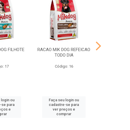
DOG FILHOTE
RACAO MIK DOG REFEICAO
RACAO 
TODO DIA
o: 17
Código: 16
Códig
 login ou
Faça seu login ou
Faça seu 
-se para
cadastre-se para
cadastre
eços e
ver preços e
ver pr
prar
comprar
comp