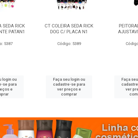
A SEDA RICK
CT COLEIRA SEDA RICK
PEITORA
NTE PATAN1
DOG C/ PLACA N1
AJUSTAV
o: 5387
Código: 5389
Código
 login ou
Faça seu login ou
Faça seu
e-se para
cadastre-se para
cadastre
reços e
ver preços e
ver pr
prar
comprar
com