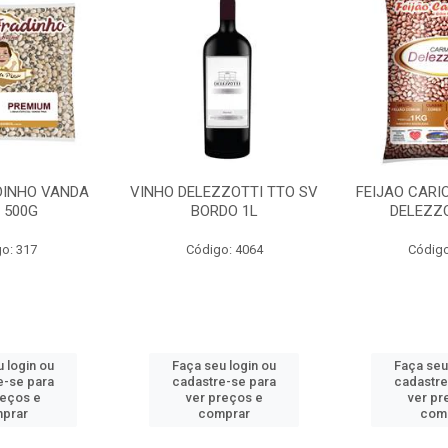
DINHO VANDA
VINHO DELEZZOTTI TTO SV
FEIJAO CAR
 500G
BORDO 1L
DELEZZ
o: 317
Código: 4064
Código
 login ou
Faça seu login ou
Faça seu
e-se para
cadastre-se para
cadastre
reços e
ver preços e
ver pr
prar
comprar
com