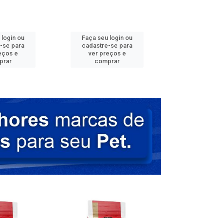
 login ou
Faça seu login ou
Faça seu 
-se para
cadastre-se para
cadastre
eços e
ver preços e
ver pr
prar
comprar
comp