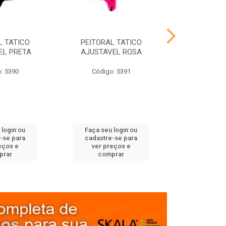
L TATICO
PEITORAL TATICO
GUIA PEITORA
EL PRETA
AJUSTAVEL ROSA
NYLON LI
: 5390
Código: 5391
Código
 login ou
Faça seu login ou
Faça seu 
-se para
cadastre-se para
cadastre
eços e
ver preços e
ver pr
prar
comprar
comp