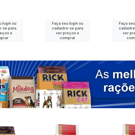
 login ou
Faça seu login ou
Faça seu
e-se para
cadastre-se para
cadastre
reços e
ver preços e
ver pr
prar
comprar
com