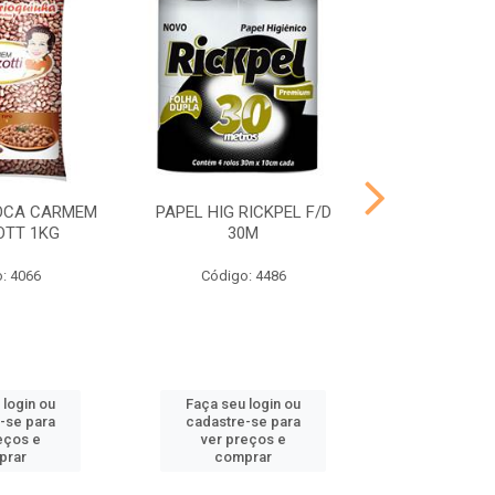
IOCA CARMEM
PAPEL HIG RICKPEL F/D
FEIJAO PRETO
OTT 1KG
30M
1K
: 4066
Código: 4486
Código
 login ou
Faça seu login ou
Faça seu 
-se para
cadastre-se para
cadastre
eços e
ver preços e
ver pr
prar
comprar
comp