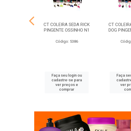
AL TRADI RICK
CT COLEIRA SEDA RICK
CT COLEIR
LISTRA N5
PINGENTE OSSINHO N1
DOG PINGE
o: 5397
Código: 5386
Códig
u login ou
Faça seu login ou
Faça seu
e-se para
cadastre-se para
cadastr
reços e
ver preços e
ver p
mprar
comprar
com