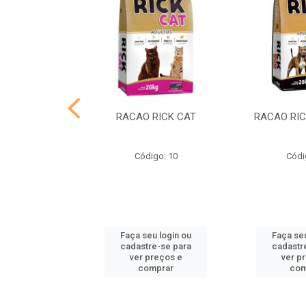
NADO ADULTO
RACAO RICK CAT
RACAO RIC
go: 22
Código: 10
Códi
u login ou
Faça seu login ou
Faça seu
e-se para
cadastre-se para
cadastr
reços e
ver preços e
ver p
mprar
comprar
com