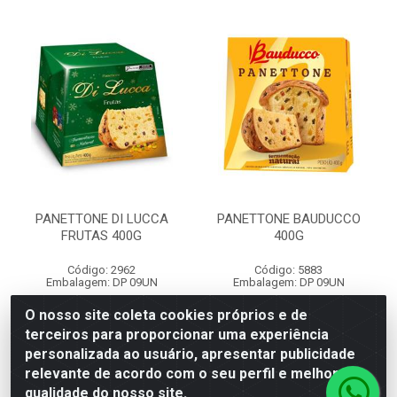
PANETTONE DI LUCCA
PANETTONE BAUDUCCO
FRUTAS 400G
400G
Código: 2962
Código: 5883
Embalagem: DP 09UN
Embalagem: DP 09UN
O nosso site coleta cookies próprios e de
terceiros para proporcionar uma experiência
Faça seu login ou
Faça seu login ou
personalizada ao usuário, apresentar publicidade
cadastre-se para
cadastre-se para
ver preços e
ver preços e
relevante de acordo com o seu perfil e melhorar a
comprar
comprar
qualidade do nosso site.