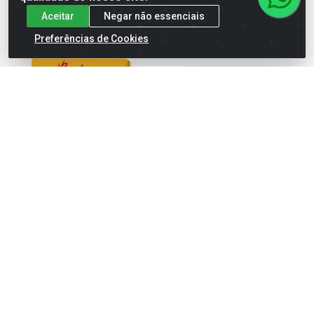
Aceitar
Negar não essenciais
Preferências de Cookies
CHOCOTTONE BAUDUCCO
PANETTONE LA DIORE
400G
FRUTAS 300G
Código: 5884
Código: 5790
Embalagem: DP 09UN
Embalagem: CX 12UN
Faça seu login ou
Faça seu login ou
cadastre-se para
cadastre-se para