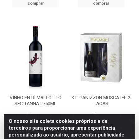
comprar
comprar
VINHO FN DI MALLO TTO
KIT PANIZZON MOSCATEL 2
SEC TANNAT 750ML
TACAS
Código: 2691
Código: 2981
Embalagem: DP 06UN
Embalagem: UNI
O nosso site coleta cookies próprios e de
terceiros para proporcionar uma experiência
personalizada ao usuário, apresentar publicidade