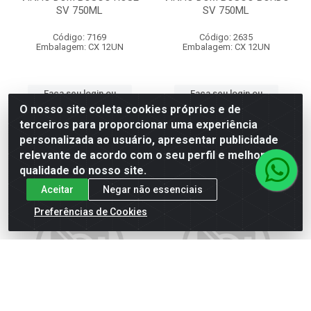
SV 750ML
SV 750ML
Código: 7169
Código: 2635
Embalagem: CX 12UN
Embalagem: CX 12UN
Faça seu login ou
Faça seu login ou
cadastre-se para
cadastre-se para
O nosso site coleta cookies próprios e de
ver preços e
ver preços e
terceiros para proporcionar uma experiência
comprar
comprar
personalizada ao usuário, apresentar publicidade
relevante de acordo com o seu perfil e melhorar a
qualidade do nosso site.
Aceitar
Negar não essenciais
Preferências de Cookies