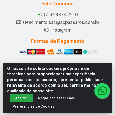
Fale Conosco
(75) 99878-7910
atendimento.sac@sopassaros.com.br
Instagram
Formas de Pagamento
O nosso site coleta cookies próprios e de
A PINA DOS SANTOS DELEZZOTTE LTDA - RODOVIA BA 233,
terceiros para proporcionar uma experiência
27 - ZONA RURAL, ITABERABA/BA - CEP 46.880-000 - CNPJ
personalizada ao usuário, apresentar publicidade
30.578.948/0001-90
relevante de acordo com o seu perfil e melhorar a
qualidade do nosso site.
Aceitar
Negar não essenciais
Preferências de Cookies