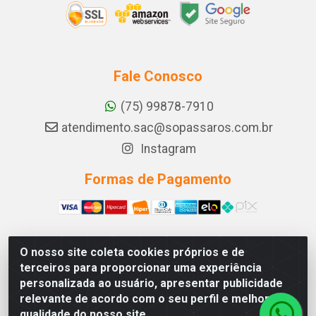
Fale Conosco
(75) 99878-7910
atendimento.sac@sopassaros.com.br
Instagram
Formas de Pagamento
O nosso site coleta cookies próprios e de
A PINA DOS SANTOS DELEZZOTTE LTDA - RODOVIA BA
terceiros para proporcionar uma experiência
233, 27 - ZONA RURAL, ITABERABA/BA - CEP 46.880-
personalizada ao usuário, apresentar publicidade
000 - CNPJ 30.578.948/0001-90
relevante de acordo com o seu perfil e melhorar a
qualidade do nosso site.