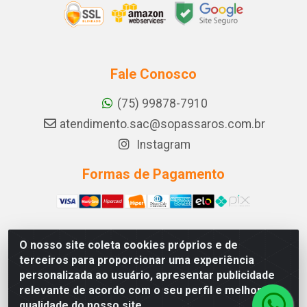
Fale Conosco
(75) 99878-7910
atendimento.sac@sopassaros.com.br
Instagram
Formas de Pagamento
O nosso site coleta cookies próprios e de
A PINA DOS SANTOS DELEZZOTTE LTDA - RODOVIA BA
terceiros para proporcionar uma experiência
233, 27 - ZONA RURAL, ITABERABA/BA - CEP 46.880-
personalizada ao usuário, apresentar publicidade
000 - CNPJ 30.578.948/0001-90
relevante de acordo com o seu perfil e melhorar a
qualidade do nosso site.