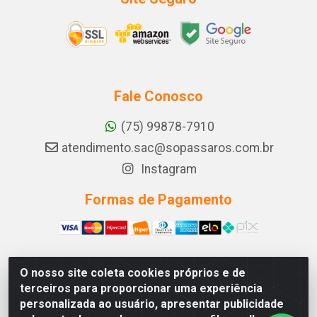
Fale Conosco
(75) 99878-7910
atendimento.sac@sopassaros.com.br
Instagram
Formas de Pagamento
O nosso site coleta cookies próprios e de
A PINA DOS SANTOS DELEZZOTTE LTDA - RODOVIA BA
terceiros para proporcionar uma experiência
233, 27 - ZONA RURAL, ITABERABA/BA - CEP 46.880-
personalizada ao usuário, apresentar publicidade
000 - CNPJ 30.578.948/0001-90