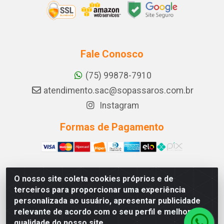
Fale Conosco
(75) 99878-7910
atendimento.sac@sopassaros.com.br
Instagram
Formas de Pagamento
O nosso site coleta cookies próprios e de
A PINA DOS SANTOS DELEZZOTTE LTDA - RODOVIA BA
terceiros para proporcionar uma experiência
233, 27 - ZONA RURAL, ITABERABA/BA - CEP 46.880-
personalizada ao usuário, apresentar publicidade
000 - CNPJ 30.578.948/0001-90
relevante de acordo com o seu perfil e melhorar a
qualidade do nosso site.