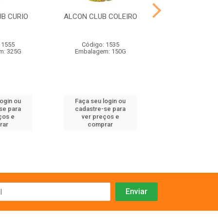
B CURIO
ALCON CLUB COLEIRO
ALCON CLUB
FILHOTE PSIT
 1555
Código: 1535
Código: 15
m: 325G
Embalagem: 150G
Embalagem: 
login ou
Faça seu login ou
Faça seu log
se para
cadastre-se para
cadastre-se 
ços e
ver preços e
ver preços
rar
comprar
comprar