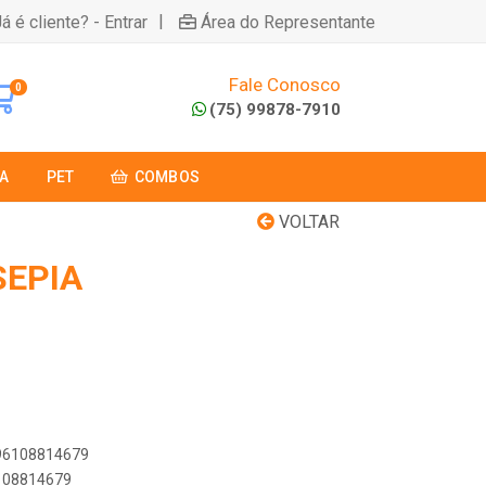
|
á é cliente? - Entrar
Área do Representante
Fale Conosco
0
(75) 99878-7910
A
PET
COMBOS
VOLTAR
SEPIA
896108814679
6108814679