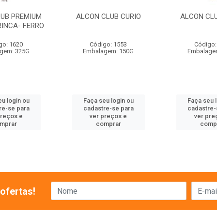
LUB PREMIUM
ALCON CLUB CURIO
ALCON CLU
RINCA- FERRO
go: 1620
Código: 1553
Código:
gem: 325G
Embalagem: 150G
Embalage
u login ou
Faça seu login ou
Faça seu 
re-se para
cadastre-se para
cadastre-
preços e
ver preços e
ver pre
mprar
comprar
comp
ofertas!