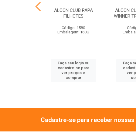
N CLUB PAPA
ALCON CLUB PAPA
ALCON C
E PSITACIDEOS
FILHOTES
WINNER T
ódigo: 1595
Código: 1580
Códi
alagem: 160G
Embalagem: 160G
Embala
 seu login ou
Faça seu login ou
Faça se
astre-se para
cadastre-se para
cadast
er preços e
ver preços e
ver 
comprar
comprar
co
Cadastre-se para receber nossas 