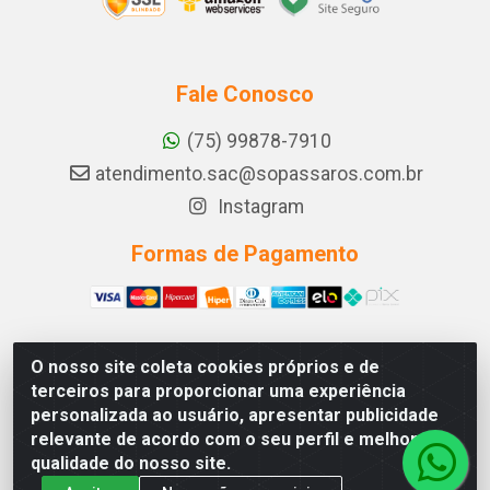
Fale Conosco
(75) 99878-7910
atendimento.sac@sopassaros.com.br
Instagram
Formas de Pagamento
O nosso site coleta cookies próprios e de
A PINA DOS SANTOS DELEZZOTTE LTDA - RODOVIA BA
terceiros para proporcionar uma experiência
233, 27 - ZONA RURAL, ITABERABA/BA - CEP 46.880-
personalizada ao usuário, apresentar publicidade
000 - CNPJ 30.578.948/0001-90
relevante de acordo com o seu perfil e melhorar a
qualidade do nosso site.