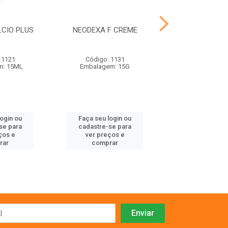
LCIO PLUS
NEODEXA F CREME
AVITRIN CANT
 1121
Código: 1131
Código: 11
m: 15ML
Embalagem: 15G
Embalagem: 
login ou
Faça seu login ou
Faça seu log
se para
cadastre-se para
cadastre-se 
ços e
ver preços e
ver preços
rar
comprar
comprar