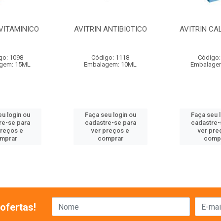
 VITAMINICO
AVITRIN ANTIBIOTICO
AVITRIN CA
go: 1098
Código: 1118
Código:
gem: 15ML
Embalagem: 10ML
Embalage
u login ou
Faça seu login ou
Faça seu 
re-se para
cadastre-se para
cadastre-
preços e
ver preços e
ver pre
mprar
comprar
comp
ofertas!