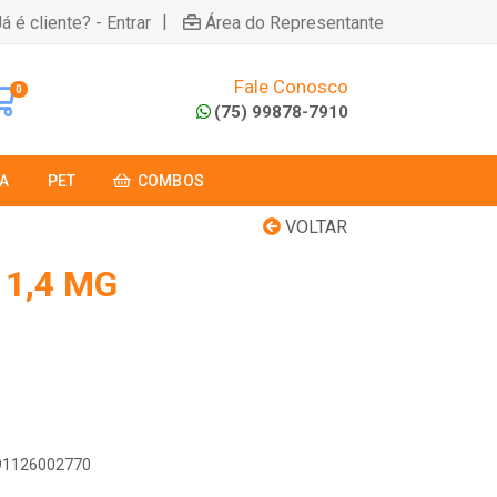
|
á é cliente? - Entrar
Área do Representante
Fale Conosco
0
(75) 99878-7910
A
PET
COMBOS
VOLTAR
 1,4 MG
891126002770