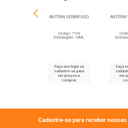
IN CANTO 15ML
AVITRIN VERMIFUGO
AVITRIN
ódigo: 1177
Código: 1126
Códi
alagem: 15ML
Embalagem: 10ML
Embala
 seu login ou
Faça seu login ou
Faça se
astre-se para
cadastre-se para
cadast
er preços e
ver preços e
ver 
comprar
comprar
co
Cadastre-se para receber nossas 