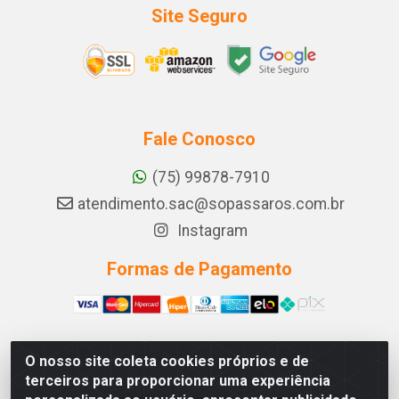
Site Seguro
Fale Conosco
(75) 99878-7910
atendimento.sac@sopassaros.com.br
Instagram
Formas de Pagamento
O nosso site coleta cookies próprios e de
A PINA DOS SANTOS DELEZZOTTE LTDA - RODOVIA BA
terceiros para proporcionar uma experiência
233, 27 - ZONA RURAL, ITABERABA/BA - CEP 46.880-