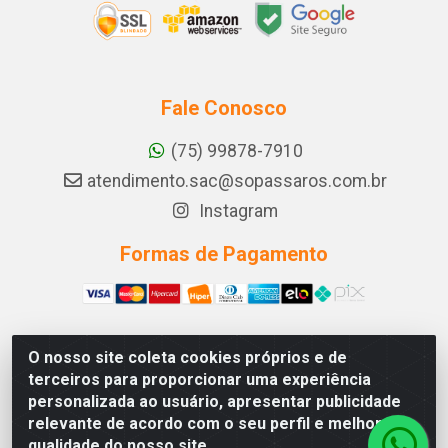
Fale Conosco
(75) 99878-7910
atendimento.sac@sopassaros.com.br
Instagram
Formas de Pagamento
O nosso site coleta cookies próprios e de
A PINA DOS SANTOS DELEZZOTTE LTDA - RODOVIA BA
terceiros para proporcionar uma experiência
233, 27 - ZONA RURAL, ITABERABA/BA - CEP 46.880-
personalizada ao usuário, apresentar publicidade
000 - CNPJ 30.578.948/0001-90
relevante de acordo com o seu perfil e melhorar a
qualidade do nosso site.