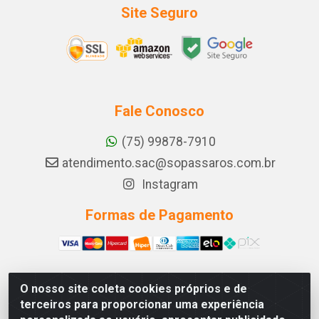
Site Seguro
Fale Conosco
(75) 99878-7910
atendimento.sac@sopassaros.com.br
Instagram
Formas de Pagamento
O nosso site coleta cookies próprios e de
A PINA DOS SANTOS DELEZZOTTE LTDA - RODOVIA BA
terceiros para proporcionar uma experiência
233, 27 - ZONA RURAL, ITABERABA/BA - CEP 46.880-