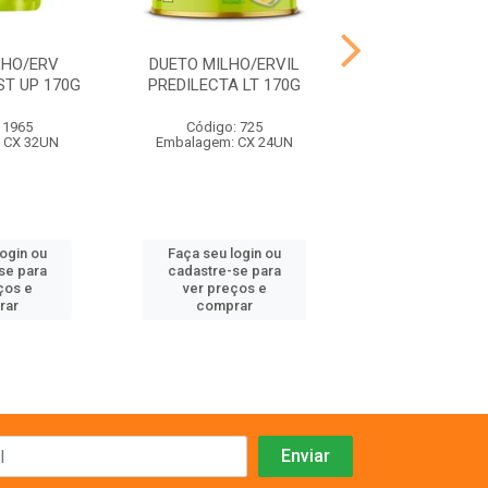
LHO/ERV
DUETO MILHO/ERVIL
ERVILHA PREDI
ST UP 170G
PREDILECTA LT 170G
UP 170
 1965
Código: 725
Código: 19
 CX 32UN
Embalagem: CX 24UN
Embalagem: C
login ou
Faça seu login ou
Faça seu log
se para
cadastre-se para
cadastre-se 
ços e
ver preços e
ver preços
rar
comprar
comprar