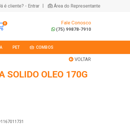
|
á é cliente? - Entrar
Área do Representante
Fale Conosco
0
(75) 99878-7910
A
PET
COMBOS
VOLTAR
A SOLIDO OLEO 170G
891167011731