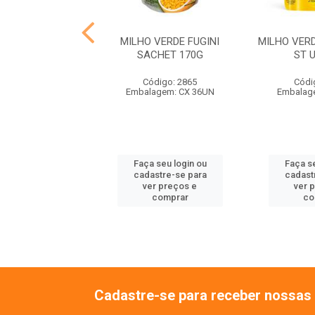
 PREDILECTA ST
MILHO VERDE FUGINI
MILHO VER
UP 170G
SACHET 170G
ST 
ódigo: 1968
Código: 2865
Códi
agem: CX 32UN
Embalagem: CX 36UN
Embalag
 seu login ou
Faça seu login ou
Faça se
astre-se para
cadastre-se para
cadast
er preços e
ver preços e
ver 
comprar
comprar
co
Cadastre-se para receber nossas 