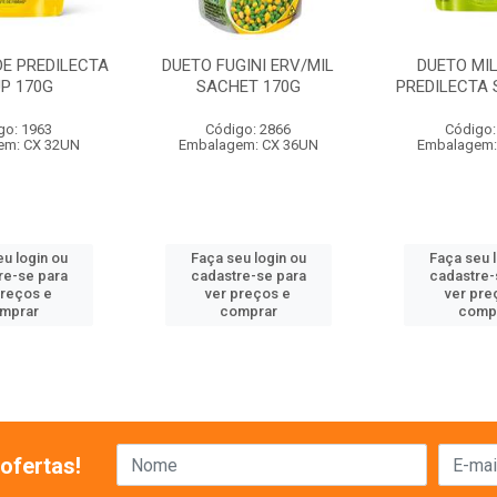
DE PREDILECTA
DUETO FUGINI ERV/MIL
DUETO MI
UP 170G
SACHET 170G
PREDILECTA 
go: 1963
Código: 2866
Código:
em: CX 32UN
Embalagem: CX 36UN
Embalagem:
u login ou
Faça seu login ou
Faça seu 
re-se para
cadastre-se para
cadastre-
preços e
ver preços e
ver pre
mprar
comprar
comp
ofertas!