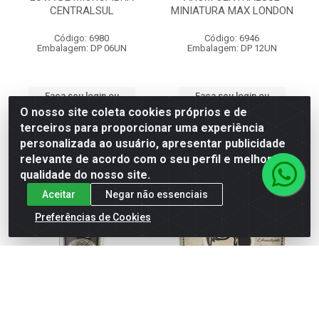
CENTRALSUL
MINIATURA MAX LONDON
Código: 6980
Código: 6946
Embalagem: DP 06UN
Embalagem: DP 12UN
Faça seu login ou
Faça seu login ou
cadastre-se para
cadastre-se para
O nosso site coleta cookies próprios e de
ver preços e
ver preços e
terceiros para proporcionar uma experiência
comprar
comprar
personalizada ao usuário, apresentar publicidade
relevante de acordo com o seu perfil e melhorar a
qualidade do nosso site.
Aceitar
Negar não essenciais
Preferências de Cookies