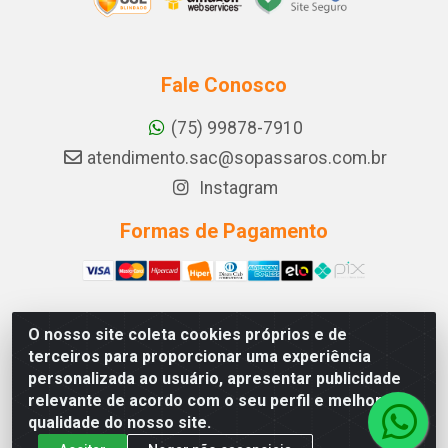
Fale Conosco
(75) 99878-7910
atendimento.sac@sopassaros.com.br
Instagram
Formas de Pagamento
O nosso site coleta cookies próprios e de
A PINA DOS SANTOS DELEZZOTTE LTDA - RODOVIA BA
terceiros para proporcionar uma experiência
233, 27 - ZONA RURAL, ITABERABA/BA - CEP 46.880-
personalizada ao usuário, apresentar publicidade
000 - CNPJ 30.578.948/0001-90
relevante de acordo com o seu perfil e melhorar a
qualidade do nosso site.