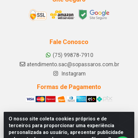
Fale Conosco
(75) 99878-7910
atendimento.sac@sopassaros.com.br
Instagram
Formas de Pagamento
O nosso site coleta cookies próprios e de
A PINA DOS SANTOS DELEZZOTTE LTDA - RODOVIA BA
terceiros para proporcionar uma experiência
233, 27 - ZONA RURAL, ITABERABA/BA - CEP 46.880-
personalizada ao usuário, apresentar publicidade
000 - CNPJ 30.578.948/0001-90