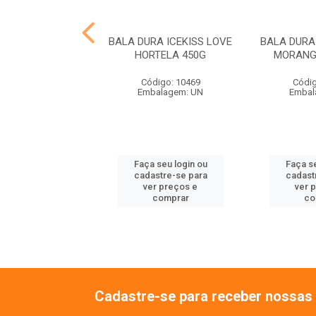
DURA ICEKISS
BALA DURA ICEKISS LOVE
BALA DURA
ANGO 500G
HORTELA 450G
MORANG
ódigo: 121
Código: 10469
Códig
balagem: UN
Embalagem: UN
Embal
 seu login ou
Faça seu login ou
Faça se
astre-se para
cadastre-se para
cadast
er preços e
ver preços e
ver 
comprar
comprar
co
Cadastre-se para receber nossas 