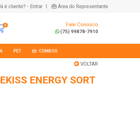
|
á é cliente? - Entrar
Área do Representante
Fale Conosco
0
(75) 99878-7910
A
PET
COMBOS
VOLTAR
CEKISS ENERGY SORT