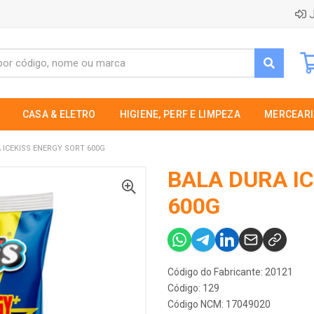
J
CASA & ELETRO
HIGIENE, PERF E LIMPEZA
MERCEARI
 ICEKISS ENERGY SORT 600G
BALA DURA I
600G
Código do Fabricante: 20121
Código: 129
Código NCM: 17049020