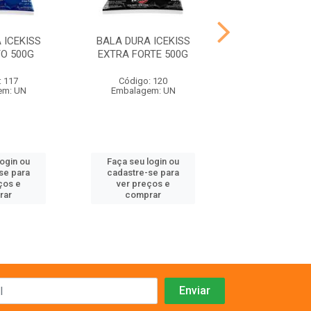
 ICEKISS
BALA DURA ICEKISS
BALA DURA I
O 500G
EXTRA FORTE 500G
MORANGO 
: 117
Código: 120
Código: 1
em: UN
Embalagem: UN
Embalagem:
login ou
Faça seu login ou
Faça seu log
se para
cadastre-se para
cadastre-se 
ços e
ver preços e
ver preços
rar
comprar
comprar