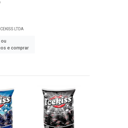
9
ICEKISS LTDA
 ou
ços e comprar