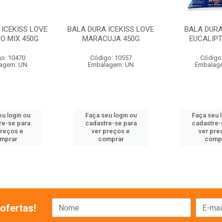
 ICEKISS LOVE
BALA DURA ICEKISS LOVE
BALA DURA
O MIX 450G
MARACUJA 450G
EUCALIPT
o: 10470
Código: 10557
Código
agem: UN
Embalagem: UN
Embalag
u login ou
Faça seu login ou
Faça seu 
re-se para
cadastre-se para
cadastre-
preços e
ver preços e
ver pre
mprar
comprar
comp
ofertas!