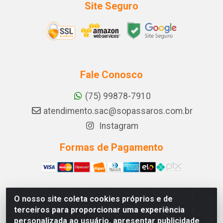
Site Seguro
Fale Conosco
(75) 99878-7910
atendimento.sac@sopassaros.com.br
Instagram
Formas de Pagamento
O nosso site coleta cookies próprios e de
A PINA DOS SANTOS DELEZZOTTE LTDA - RODOVIA BA
terceiros para proporcionar uma experiência
233, 27 - ZONA RURAL, ITABERABA/BA - CEP 46.880-
personalizada ao usuário, apresentar publicidade