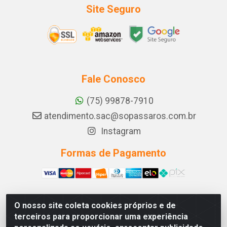
Site Seguro
Fale Conosco
(75) 99878-7910
atendimento.sac@sopassaros.com.br
Instagram
Formas de Pagamento
O nosso site coleta cookies próprios e de
A PINA DOS SANTOS DELEZZOTTE LTDA - RODOVIA BA
terceiros para proporcionar uma experiência
233, 27 - ZONA RURAL, ITABERABA/BA - CEP 46.880-