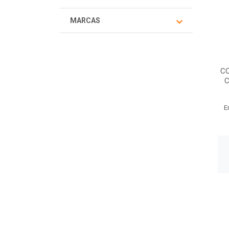
MARCAS
C
C
E