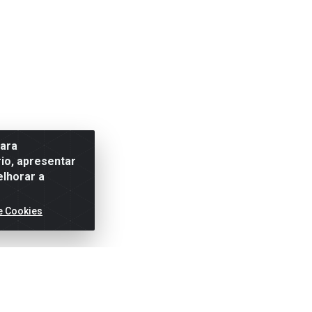
para
io, apresentar
elhorar a
e Cookies