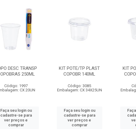
OPO DESC TRANSP
KIT POTE/TP PLAST
KIT P
OPOBRAS 250ML
COPOBR 140ML
COPO
Código: 1997
Código: 3085
Có
mbalagem: CX 20UN
Embalagem: CX 34X25UN
Embalag
Faça seu login ou
Faça seu login ou
Faça
cadastre-se para
cadastre-se para
cada
ver preços e
ver preços e
ve
comprar
comprar