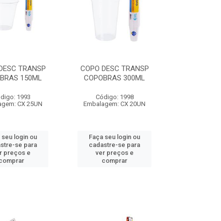
DESC TRANSP
COPO DESC TRANSP
BRAS 150ML
COPOBRAS 300ML
digo: 1993
Código: 1998
agem: CX 25UN
Embalagem: CX 20UN
 seu login ou
Faça seu login ou
stre-se para
cadastre-se para
r preços e
ver preços e
comprar
comprar