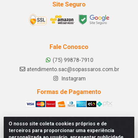
Site Seguro
Fale Conosco
(75) 99878-7910
atendimento.sac@sopassaros.com.br
Instagram
Formas de Pagamento
O nosso site coleta cookies próprios e de
A PINA DOS SANTOS DELEZZOTTE LTDA - RODOVIA BA
terceiros para proporcionar uma experiência
233, 27 - ZONA RURAL, ITABERABA/BA - CEP 46.880-
personalizada ao usuário, apresentar publicidade