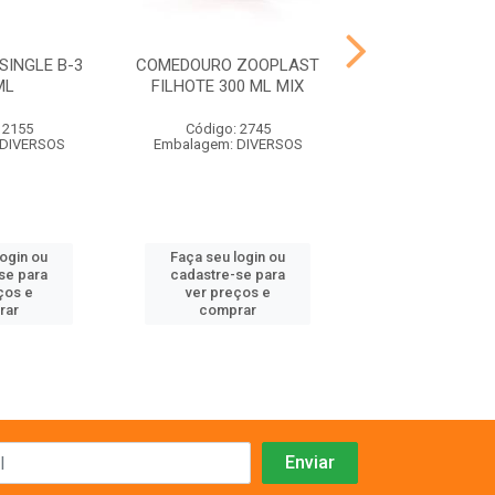
INGLE B-3
COMEDOURO ZOOPLAST
NINHO PAS
ML
FILHOTE 300 ML MIX
CALOPSI
 2155
Código: 2745
Código: 73
 DIVERSOS
Embalagem: DIVERSOS
Embalagem:
login ou
Faça seu login ou
Faça seu log
se para
cadastre-se para
cadastre-se 
ços e
ver preços e
ver preços
rar
comprar
comprar