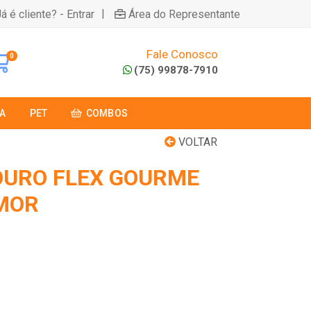
|
á é cliente? - Entrar
Área do Representante
Fale Conosco
0
(75) 99878-7910
A
PET
COMBOS
VOLTAR
OURO FLEX GOURME
MOR