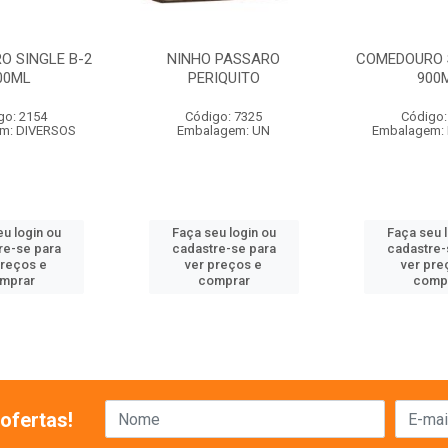
O SINGLE B-2
NINHO PASSARO
COMEDOURO S
00ML
PERIQUITO
900
go: 2154
Código: 7325
Código:
m: DIVERSOS
Embalagem: UN
Embalagem:
u login ou
Faça seu login ou
Faça seu 
re-se para
cadastre-se para
cadastre-
preços e
ver preços e
ver pre
mprar
comprar
comp
ofertas!