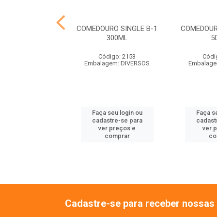
HO PASSARO
COMEDOURO SINGLE B-1
COMEDOUR
ALOPSITA
300ML
5
ódigo: 7324
Código: 2153
Códi
balagem: UN
Embalagem: DIVERSOS
Embalage
 seu login ou
Faça seu login ou
Faça se
astre-se para
cadastre-se para
cadast
er preços e
ver preços e
ver 
comprar
comprar
co
Cadastre-se para receber nossas 