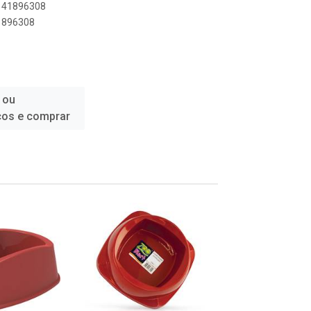
0141896308
41896308
 ou
ços e comprar