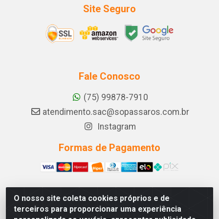
Site Seguro
Fale Conosco
(75) 99878-7910
atendimento.sac@sopassaros.com.br
Instagram
Formas de Pagamento
O nosso site coleta cookies próprios e de
A PINA DOS SANTOS DELEZZOTTE LTDA - RODOVIA BA
terceiros para proporcionar uma experiência
233, 27 - ZONA RURAL, ITABERABA/BA - CEP 46.880-