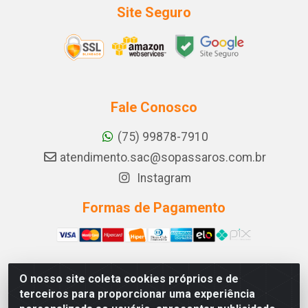
Site Seguro
Fale Conosco
(75) 99878-7910
atendimento.sac@sopassaros.com.br
Instagram
Formas de Pagamento
O nosso site coleta cookies próprios e de
A PINA DOS SANTOS DELEZZOTTE LTDA - RODOVIA BA
terceiros para proporcionar uma experiência
233, 27 - ZONA RURAL, ITABERABA/BA - CEP 46.880-