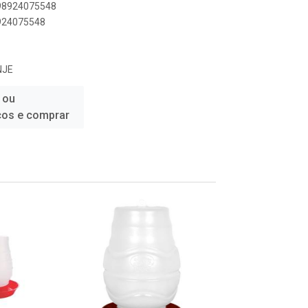
898924075548
8924075548
NJE
 ou
ços e comprar