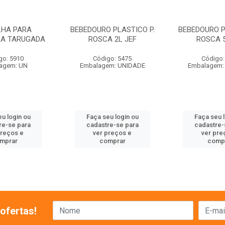
LHA PARA
BEBEDOURO PLASTICO P.
BEBEDOURO P
HA TARUGADA
ROSCA 2L JEF
ROSCA 5
go: 5910
Código: 5475
Código:
agem: UN
Embalagem: UNIDADE
Embalagem:
u login ou
Faça seu login ou
Faça seu 
re-se para
cadastre-se para
cadastre-
preços e
ver preços e
ver pre
mprar
comprar
comp
ofertas!