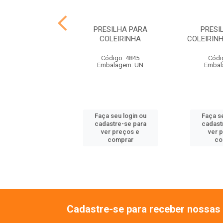
ONTAL PARA
PRESILHA PARA
PRESI
OLEIRINHA
COLEIRINHA
COLEIRIN
ódigo: 4842
Código: 4845
Códi
balagem: UN
Embalagem: UN
Embal
 seu login ou
Faça seu login ou
Faça se
astre-se para
cadastre-se para
cadast
er preços e
ver preços e
ver 
comprar
comprar
co
Cadastre-se para receber nossas 