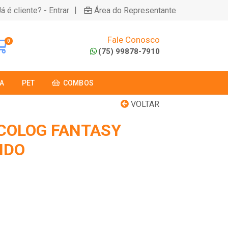
|
á é cliente? - Entrar
Área do Representante
Fale Conosco
0
(75) 99878-7910
A
PET
COMBOS
VOLTAR
ECOLOG FANTASY
IDO