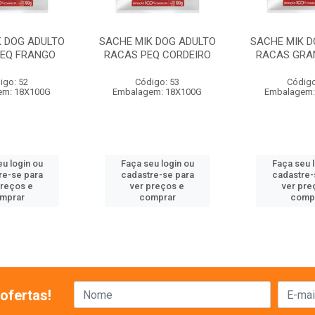
K DOG ADULTO
SACHE MIK DOG ADULTO
SACHE MIK D
EQ FRANGO
RACAS PEQ CORDEIRO
RACAS GRA
igo: 52
Código: 53
Código
em: 18X100G
Embalagem: 18X100G
Embalagem:
u login ou
Faça seu login ou
Faça seu 
re-se para
cadastre-se para
cadastre-
preços e
ver preços e
ver pre
mprar
comprar
comp
ofertas!