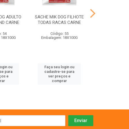
OG ADULTO
SACHE MIK DOG FILHOTE
SACHE MIKCAT
ND CARNE
TODAS RACAS CARNE
CASTRADO F
: 54
Código: 55
Código: 89
 18X100G
Embalagem: 18X100G
Embalagem: 1
login ou
Faça seu login ou
Faça seu log
se para
cadastre-se para
cadastre-se 
ços e
ver preços e
ver preços
rar
comprar
comprar