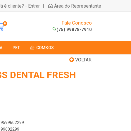
|
á é cliente? - Entrar
Área do Representante
Fale Conosco
0
(75) 99878-7910
A
PET
COMBOS
VOLTAR
GS DENTAL FRESH
899599602299
9599602299