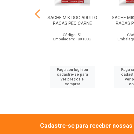
MIKCAT ADULTO
SACHE MIK DOG ADULTO
SACHE MI
RADO FRANGO
RACAS PEQ CARNE
RACAS P
ódigo: 8999
Código: 51
Cód
lagem: 18X85G
Embalagem: 18X100G
Embalag
 seu login ou
Faça seu login ou
Faça se
astre-se para
cadastre-se para
cadast
er preços e
ver preços e
ver 
comprar
comprar
co
Cadastre-se para receber nossas 