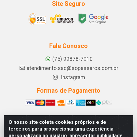
Site Seguro
Fale Conosco
(75) 99878-7910
atendimento.sac@sopassaros.com.br
Instagram
Formas de Pagamento
O nosso site coleta cookies próprios e de
A PINA DOS SANTOS DELEZZOTTE LTDA - RODOVIA BA
terceiros para proporcionar uma experiência
233, 27 - ZONA RURAL, ITABERABA/BA - CEP 46.880-
personalizada ao usuário, apresentar publicidade