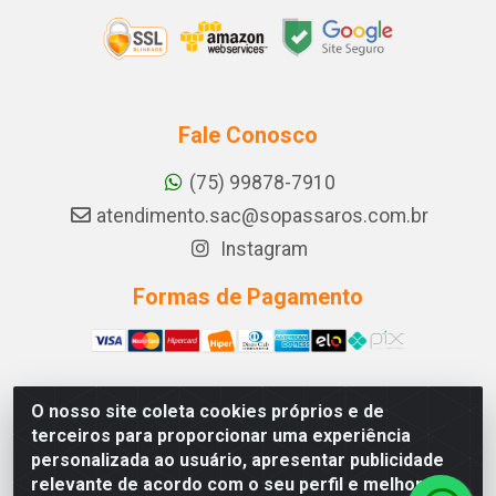
Fale Conosco
(75) 99878-7910
atendimento.sac@sopassaros.com.br
Instagram
Formas de Pagamento
O nosso site coleta cookies próprios e de
A PINA DOS SANTOS DELEZZOTTE LTDA - RODOVIA BA
terceiros para proporcionar uma experiência
233, 27 - ZONA RURAL, ITABERABA/BA - CEP 46.880-
personalizada ao usuário, apresentar publicidade
000 - CNPJ 30.578.948/0001-90
relevante de acordo com o seu perfil e melhorar a