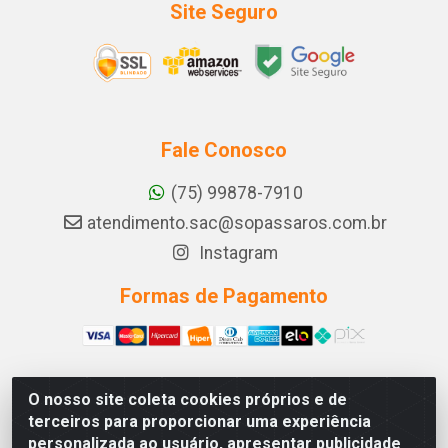
Site Seguro
Fale Conosco
(75) 99878-7910
atendimento.sac@sopassaros.com.br
Instagram
Formas de Pagamento
O nosso site coleta cookies próprios e de
A PINA DOS SANTOS DELEZZOTTE LTDA - RODOVIA BA
terceiros para proporcionar uma experiência
233, 27 - ZONA RURAL, ITABERABA/BA - CEP 46.880-
personalizada ao usuário, apresentar publicidade