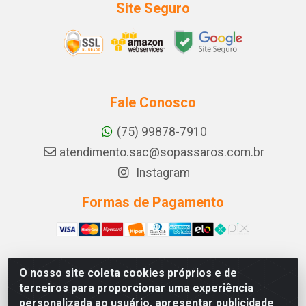
Site Seguro
Fale Conosco
(75) 99878-7910
atendimento.sac@sopassaros.com.br
Instagram
Formas de Pagamento
O nosso site coleta cookies próprios e de
A PINA DOS SANTOS DELEZZOTTE LTDA - RODOVIA BA
terceiros para proporcionar uma experiência
233, 27 - ZONA RURAL, ITABERABA/BA - CEP 46.880-
personalizada ao usuário, apresentar publicidade