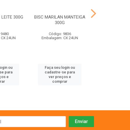
 LEITE 300G
BISC MARILAN MANTEIGA
BISC MARILAN
300G
300G
 9480
Código: 9836
Código: 98
 CX 24UN
Embalagem: CX 24UN
Embalagem: C
login ou
Faça seu login ou
Faça seu log
se para
cadastre-se para
cadastre-se 
ços e
ver preços e
ver preços
rar
comprar
comprar