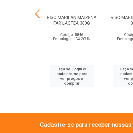
MARILAN MARIA
BISC MARILAN MAIZENA
BISC MAR
300G
FAR LACTEA 300G
ódigo: 9837
Código: 5846
Códi
agem: CX 24UN
Embalagem: CX 20UN
Embalag
 seu login ou
Faça seu login ou
Faça se
astre-se para
cadastre-se para
cadast
er preços e
ver preços e
ver 
comprar
comprar
co
Cadastre-se para receber nossas 