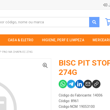
J
CASA & ELETRO
HIGIENE, PERF E LIMPEZA
MERCEARI
OP PAO NA CHAPA EC 274G
BISC PIT STO
274G
Código do Fabricante: 14006
Código: 8961
Código NCM: 19053100