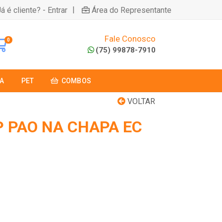
|
á é cliente? - Entrar
Área do Representante
Fale Conosco
0
(75) 99878-7910
A
PET
COMBOS
VOLTAR
P PAO NA CHAPA EC