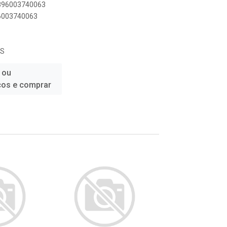
7896003740063
96003740063
OS
 ou
ços e comprar