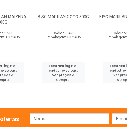
ILAN MAIZENA
BISC MARILAN COCO 300G
BISC MARILAN
300G
go: 9288
Código: 9479
Código:
em: CX 24UN
Embalagem: CX 24UN
Embalagem:
u login ou
Faça seu login ou
Faça seu 
re-se para
cadastre-se para
cadastre-
preços e
ver preços e
ver pre
mprar
comprar
comp
ofertas!