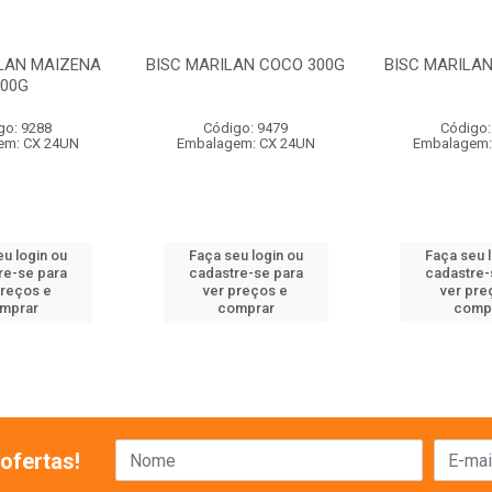
ILAN MAIZENA
BISC MARILAN COCO 300G
BISC MARILAN
300G
go: 9288
Código: 9479
Código:
em: CX 24UN
Embalagem: CX 24UN
Embalagem:
u login ou
Faça seu login ou
Faça seu 
re-se para
cadastre-se para
cadastre-
preços e
ver preços e
ver pre
mprar
comprar
comp
ofertas!