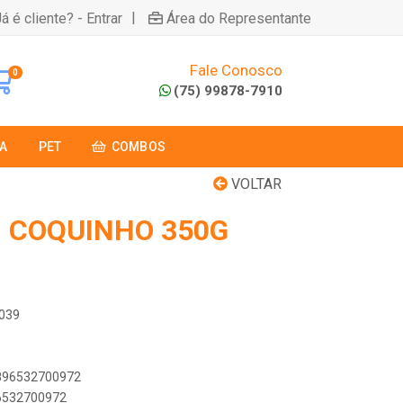
|
á é cliente? - Entrar
Área do Representante
Fale Conosco
0
(75) 99878-7910
A
PET
COMBOS
VOLTAR
I COQUINHO 350G
0039
7896532700972
96532700972