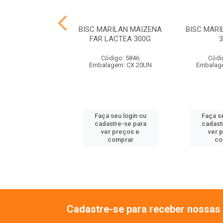
MARILAN MARIA
BISC MARILAN MAIZENA
BISC MAR
300G
FAR LACTEA 300G
ódigo: 9837
Código: 5846
Códi
agem: CX 24UN
Embalagem: CX 20UN
Embalag
 seu login ou
Faça seu login ou
Faça se
astre-se para
cadastre-se para
cadast
er preços e
ver preços e
ver 
comprar
comprar
co
Cadastre-se para receber nossas 