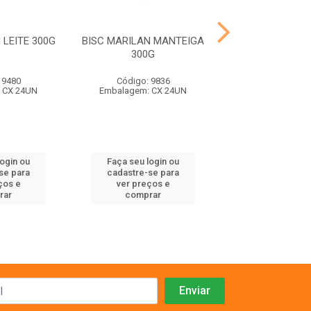
 LEITE 300G
BISC MARILAN MANTEIGA
BISC MARILAN
300G
300G
 9480
Código: 9836
Código: 98
 CX 24UN
Embalagem: CX 24UN
Embalagem: C
login ou
Faça seu login ou
Faça seu log
se para
cadastre-se para
cadastre-se 
ços e
ver preços e
ver preços
rar
comprar
comprar