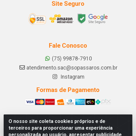
Site Seguro
Fale Conosco
(75) 99878-7910
atendimento.sac@sopassaros.com.br
Instagram
Formas de Pagamento
O nosso site coleta cookies próprios e de
A PINA DOS SANTOS DELEZZOTTE LTDA - RODOVIA BA
terceiros para proporcionar uma experiência
233, 27 - ZONA RURAL, ITABERABA/BA - CEP 46.880-
personalizada ao usuário, apresentar publicidade