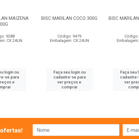
ILAN MAIZENA
BISC MARILAN COCO 300G
BISC MARILAN
300G
go: 9288
Código: 9479
Código:
em: CX 24UN
Embalagem: CX 24UN
Embalagem:
u login ou
Faça seu login ou
Faça seu 
re-se para
cadastre-se para
cadastre-
preços e
ver preços e
ver pre
mprar
comprar
comp
ofertas!