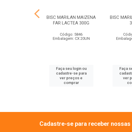
MARILAN MARIA
BISC MARILAN MAIZENA
BISC MAR
300G
FAR LACTEA 300G
ódigo: 9837
Código: 5846
Códi
agem: CX 24UN
Embalagem: CX 20UN
Embalag
 seu login ou
Faça seu login ou
Faça se
astre-se para
cadastre-se para
cadast
er preços e
ver preços e
ver 
comprar
comprar
co
Cadastre-se para receber nossas 