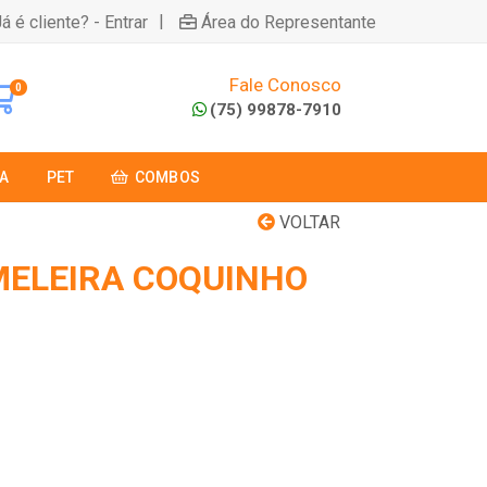
|
á é cliente? - Entrar
Área do Representante
Fale Conosco
0
(75) 99878-7910
A
PET
COMBOS
VOLTAR
MELEIRA COQUINHO