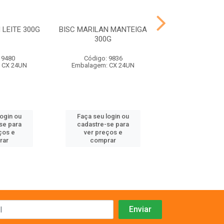
 LEITE 300G
BISC MARILAN MANTEIGA
BISC MARILAN
300G
300G
 9480
Código: 9836
Código: 98
 CX 24UN
Embalagem: CX 24UN
Embalagem: C
login ou
Faça seu login ou
Faça seu log
se para
cadastre-se para
cadastre-se 
ços e
ver preços e
ver preços
rar
comprar
comprar