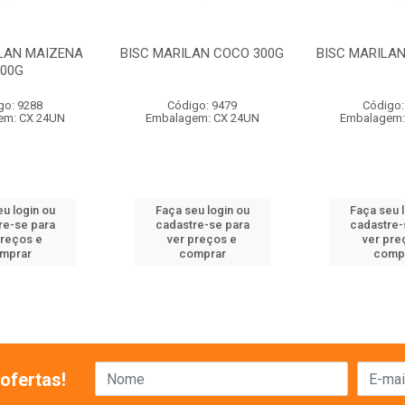
ILAN MAIZENA
BISC MARILAN COCO 300G
BISC MARILAN
300G
go: 9288
Código: 9479
Código:
em: CX 24UN
Embalagem: CX 24UN
Embalagem:
u login ou
Faça seu login ou
Faça seu 
re-se para
cadastre-se para
cadastre-
preços e
ver preços e
ver pre
mprar
comprar
comp
ofertas!