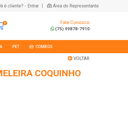
|
á é cliente? - Entrar
Área do Representante
Fale Conosco
0
(75) 99878-7910
A
PET
COMBOS
VOLTAR
MELEIRA COQUINHO