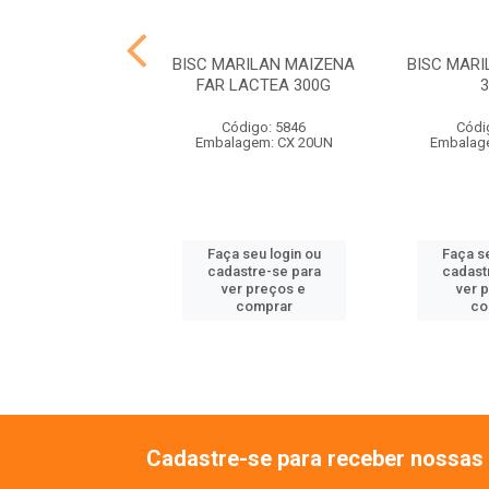
MARILAN MARIA
BISC MARILAN MAIZENA
BISC MAR
300G
FAR LACTEA 300G
ódigo: 9837
Código: 5846
Códi
agem: CX 24UN
Embalagem: CX 20UN
Embalag
 seu login ou
Faça seu login ou
Faça se
astre-se para
cadastre-se para
cadast
er preços e
ver preços e
ver 
comprar
comprar
co
Cadastre-se para receber nossas 