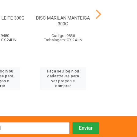
 LEITE 300G
BISC MARILAN MANTEIGA
BISC MARILAN
300G
300G
 9480
Código: 9836
Código: 98
 CX 24UN
Embalagem: CX 24UN
Embalagem: C
login ou
Faça seu login ou
Faça seu log
se para
cadastre-se para
cadastre-se 
ços e
ver preços e
ver preços
rar
comprar
comprar