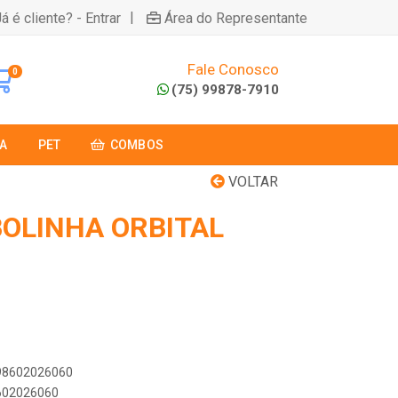
|
á é cliente? - Entrar
Área do Representante
Fale Conosco
0
(75) 99878-7910
A
PET
COMBOS
VOLTAR
BOLINHA ORBITAL
898602026060
8602026060