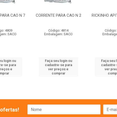
PARA CAO N 7
CORRENTE PARA CAO N 2
RICKINHO API
go: 4809
Código: 4814
Código:
gem: SACO
Embalagem: SACO
Embalage
u login ou
Faça seu login ou
Faça seu 
re-se para
cadastre-se para
cadastre-
preços e
ver preços e
ver pre
mprar
comprar
comp
ofertas!