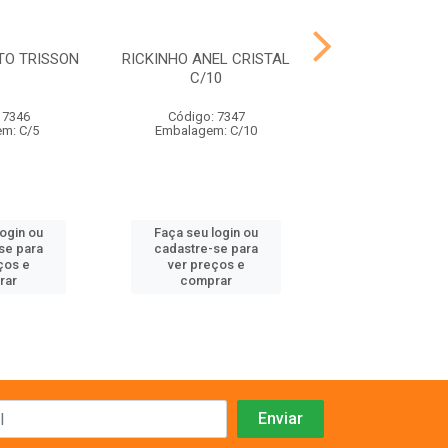
TO TRISSON
RICKINHO ANEL CRISTAL
FRANGO SONOR
C/10
ANIMALISS
 7346
Código: 7347
Código: 91
m: C/5
Embalagem: C/10
Embalagem:
login ou
Faça seu login ou
Faça seu log
se para
cadastre-se para
cadastre-se 
ços e
ver preços e
ver preços
rar
comprar
comprar