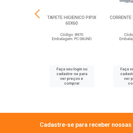
SONORO M 30CM
TAPETE HIGIENICO PIPIX
CORRENTE 
IMALISSIMO
60X60
ódigo: 9108
Código: 8970
Códi
balagem: UN
Embalagem: PC 06UND
Embala
 seu login ou
Faça seu login ou
Faça se
astre-se para
cadastre-se para
cadast
er preços e
ver preços e
ver 
comprar
comprar
co
Cadastre-se para receber nossas 