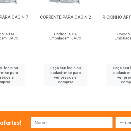
PARA CAO N 7
CORRENTE PARA CAO N 2
RICKINHO API
go: 4809
Código: 4814
Código:
gem: SACO
Embalagem: SACO
Embalage
u login ou
Faça seu login ou
Faça seu 
re-se para
cadastre-se para
cadastre-
preços e
ver preços e
ver pre
mprar
comprar
comp
ofertas!