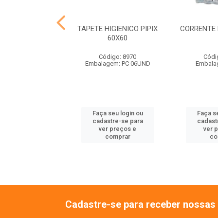
SONORO M 30CM
TAPETE HIGIENICO PIPIX
CORRENTE 
IMALISSIMO
60X60
ódigo: 9108
Código: 8970
Códi
balagem: UN
Embalagem: PC 06UND
Embala
 seu login ou
Faça seu login ou
Faça se
astre-se para
cadastre-se para
cadast
er preços e
ver preços e
ver 
comprar
comprar
co
Cadastre-se para receber nossas 