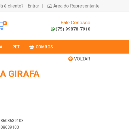
|
á é cliente? - Entrar
Área do Representante
Fale Conosco
0
(75) 99878-7910
A
PET
COMBOS
VOLTAR
A GIRAFA
898608639103
8608639103