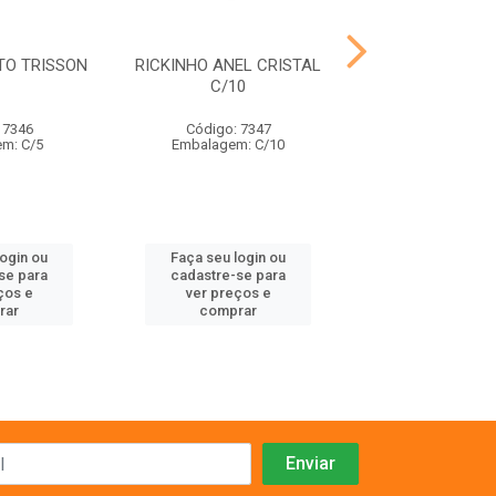
TO TRISSON
RICKINHO ANEL CRISTAL
FRANGO SONOR
C/10
ANIMALISS
 7346
Código: 7347
Código: 91
m: C/5
Embalagem: C/10
Embalagem:
login ou
Faça seu login ou
Faça seu log
se para
cadastre-se para
cadastre-se 
ços e
ver preços e
ver preços
rar
comprar
comprar