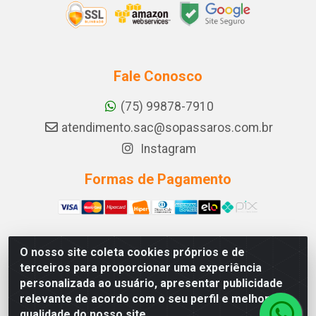
Fale Conosco
(75) 99878-7910
atendimento.sac@sopassaros.com.br
Instagram
Formas de Pagamento
O nosso site coleta cookies próprios e de
A PINA DOS SANTOS DELEZZOTTE LTDA - RODOVIA BA
terceiros para proporcionar uma experiência
233, 27 - ZONA RURAL, ITABERABA/BA - CEP 46.880-
personalizada ao usuário, apresentar publicidade
000 - CNPJ 30.578.948/0001-90
relevante de acordo com o seu perfil e melhorar a
qualidade do nosso site.