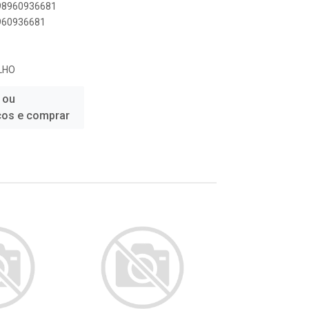
898960936681
8960936681
LHO
 ou
ços e comprar