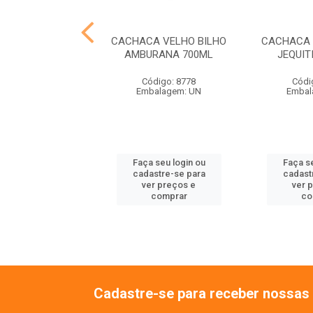
COMBO MANSÃO
CACHACA VELHO BILHO
CACHACA 
ROMBA 1L
AMBURANA 700ML
JEQUIT
digo: 10483
Código: 8778
Códi
agem: FD C/06
Embalagem: UN
Embal
 seu login ou
Faça seu login ou
Faça se
astre-se para
cadastre-se para
cadast
er preços e
ver preços e
ver 
comprar
comprar
co
Cadastre-se para receber nossas 