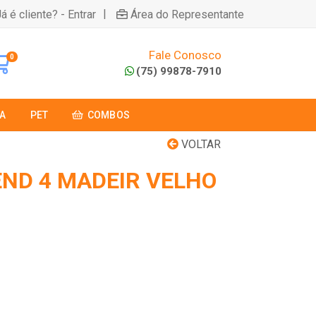
|
á é cliente? - Entrar
Área do Representante
Fale Conosco
0
(75) 99878-7910
A
PET
COMBOS
VOLTAR
ND 4 MADEIR VELHO