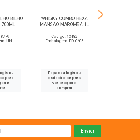
LHO BILHO
WHISKY COMBO HEXA
VODKA COMBO
 700ML
MANSÃO MAROMBA 1L
MAROMBA
 8779
Código: 10482
Código: 10
em: UN
Embalagem: FD C/06
Embalagem: F
login ou
Faça seu login ou
Faça seu log
se para
cadastre-se para
cadastre-se 
ços e
ver preços e
ver preços
rar
comprar
comprar