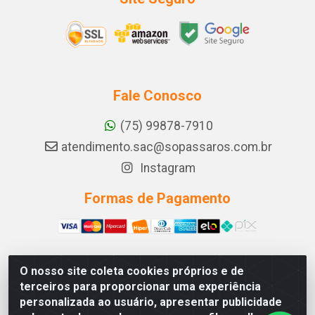
Fale Conosco
(75) 99878-7910
atendimento.sac@sopassaros.com.br
Instagram
Formas de Pagamento
O nosso site coleta cookies próprios e de
A PINA DOS SANTOS DELEZZOTTE LTDA - RODOVIA BA
terceiros para proporcionar uma experiência
233, 27 - ZONA RURAL, ITABERABA/BA - CEP 46.880-
personalizada ao usuário, apresentar publicidade
000 - CNPJ 30.578.948/0001-90