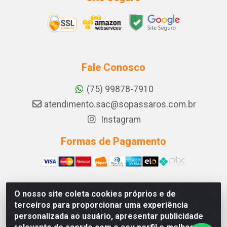
Fale Conosco
(75) 99878-7910
atendimento.sac@sopassaros.com.br
Instagram
Formas de Pagamento
O nosso site coleta cookies próprios e de
A PINA DOS SANTOS DELEZZOTTE LTDA - RODOVIA BA
terceiros para proporcionar uma experiência
233, 27 - ZONA RURAL, ITABERABA/BA - CEP 46.880-
personalizada ao usuário, apresentar publicidade
000 - CNPJ 30.578.948/0001-90