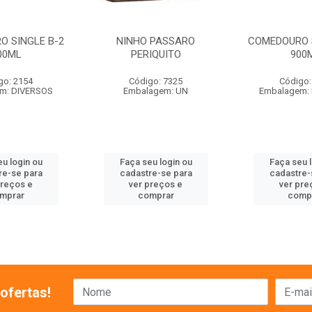
O SINGLE B-2
NINHO PASSARO
COMEDOURO S
00ML
PERIQUITO
900
go: 2154
Código: 7325
Código:
m: DIVERSOS
Embalagem: UN
Embalagem:
u login ou
Faça seu login ou
Faça seu 
re-se para
cadastre-se para
cadastre-
preços e
ver preços e
ver pre
mprar
comprar
comp
ofertas!