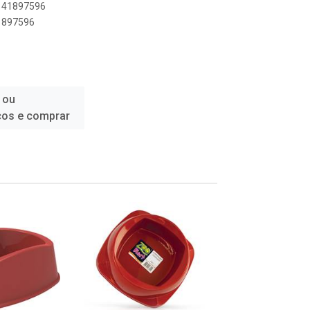
0141897596
41897596
 ou
ços e comprar