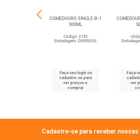
HO PASSARO
COMEDOURO SINGLE B-1
COMEDOUR
ALOPSITA
300ML
5
ódigo: 7324
Código: 2153
Códi
balagem: UN
Embalagem: DIVERSOS
Embalage
 seu login ou
Faça seu login ou
Faça se
astre-se para
cadastre-se para
cadast
er preços e
ver preços e
ver 
comprar
comprar
co
Cadastre-se para receber nossas 