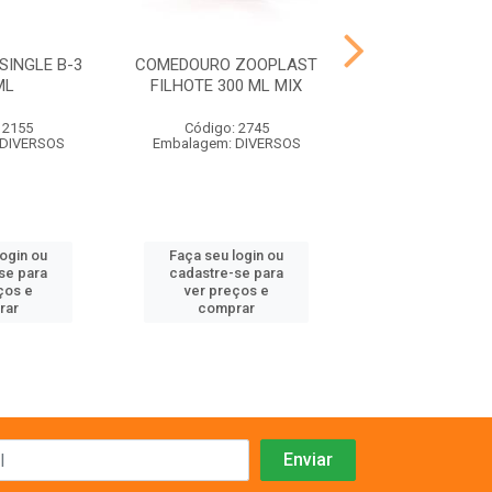
INGLE B-3
COMEDOURO ZOOPLAST
NINHO PAS
ML
FILHOTE 300 ML MIX
CALOPSI
 2155
Código: 2745
Código: 73
 DIVERSOS
Embalagem: DIVERSOS
Embalagem:
login ou
Faça seu login ou
Faça seu log
se para
cadastre-se para
cadastre-se 
ços e
ver preços e
ver preços
rar
comprar
comprar