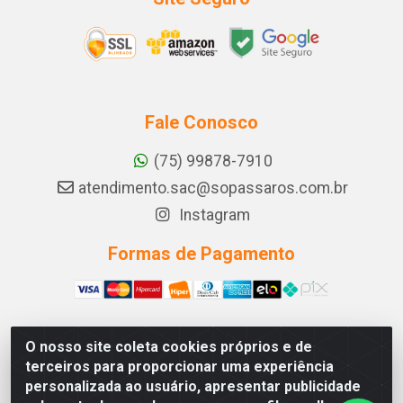
Fale Conosco
(75) 99878-7910
atendimento.sac@sopassaros.com.br
Instagram
Formas de Pagamento
O nosso site coleta cookies próprios e de
A PINA DOS SANTOS DELEZZOTTE LTDA - RODOVIA BA
terceiros para proporcionar uma experiência
233, 27 - ZONA RURAL, ITABERABA/BA - CEP 46.880-
personalizada ao usuário, apresentar publicidade
000 - CNPJ 30.578.948/0001-90