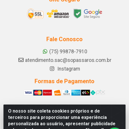
Fale Conosco
(75) 99878-7910
atendimento.sac@sopassaros.com.br
Instagram
Formas de Pagamento
O nosso site coleta cookies próprios e de
A PINA DOS SANTOS DELEZZOTTE LTDA - RODOVIA BA
terceiros para proporcionar uma experiência
233, 27 - ZONA RURAL, ITABERABA/BA - CEP 46.880-
personalizada ao usuário, apresentar publicidade
000 - CNPJ 30.578.948/0001-90