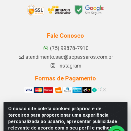
Fale Conosco
(75) 99878-7910
atendimento.sac@sopassaros.com.br
Instagram
Formas de Pagamento
O nosso site coleta cookies próprios e de
A PINA DOS SANTOS DELEZZOTTE LTDA - RODOVIA BA
terceiros para proporcionar uma experiência
233, 27 - ZONA RURAL, ITABERABA/BA - CEP 46.880-
personalizada ao usuário, apresentar publicidade
000 - CNPJ 30.578.948/0001-90
relevante de acordo com o seu perfil e melhorar a