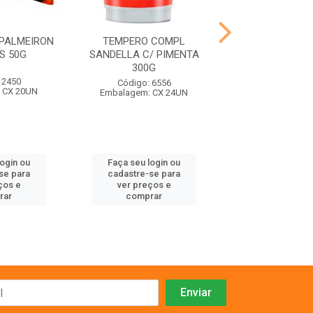
PALMEIRON
TEMPERO COMPL
TEMPERO E
S 50G
SANDELLA C/ PIMENTA
SANDELLA LEGU
300G
 2450
Código: 65
Código: 6556
 CX 20UN
Embalagem: C
Embalagem: CX 24UN
login ou
Faça seu login ou
Faça seu log
se para
cadastre-se para
cadastre-se 
ços e
ver preços e
ver preços
rar
comprar
comprar