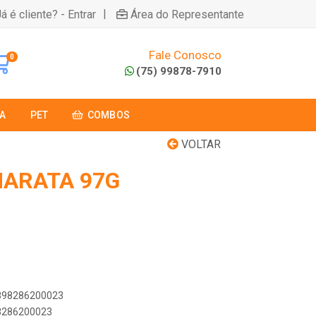
|
á é cliente? - Entrar
Área do Representante
Fale Conosco
0
(75) 99878-7910
A
PET
COMBOS
VOLTAR
MARATA 97G
7898286200023
98286200023