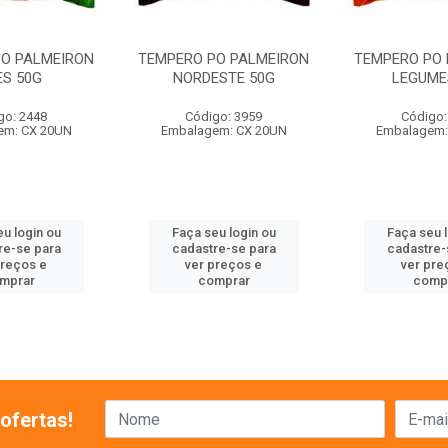
PO PALMEIRON
TEMPERO PO PALMEIRON
TEMPERO PO 
ES 50G
NORDESTE 50G
LEGUME
go: 2448
Código: 3959
Código:
em: CX 20UN
Embalagem: CX 20UN
Embalagem:
u login ou
Faça seu login ou
Faça seu 
re-se para
cadastre-se para
cadastre-
preços e
ver preços e
ver pre
mprar
comprar
comp
ofertas!