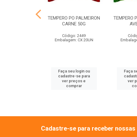
PERO EM PO
TEMPERO PO PALMEIRON
TEMPERO 
LA LEGUMES 50G
CARNE 50G
AV
ódigo: 6550
Código: 2449
Códi
agem: CX 48UN
Embalagem: CX 20UN
Embalag
 seu login ou
Faça seu login ou
Faça se
astre-se para
cadastre-se para
cadast
er preços e
ver preços e
ver 
comprar
comprar
co
Cadastre-se para receber nossas 